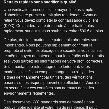
Retraits rapides sans sacrifier la qualité
Une vérification précoce est le moyen le plus simple
d'obtenir votre premier retrait plus rapidement. Avant de
retirer, vous devez compléter la connaissance du client
(KYC). Cela aidera votre demande à être traitée plus
rapidement, surtout si vous souhaitez retirer 500 € ou plus.
De plus, des informations de paiement cohérentes sont
importantes. Nous pouvons rapidement confirmer la
propriété et éviter les blocages de sécurité si vous utilisez
le même moyen de paiement pour les dépôts et les retraits
et si vous gardez les informations de votre profil correctes.
Si un montant de retrait augmente fortement, si les
modèles d'accès au compte changent, ou s'il y a des
signes de financement par un tiers, des vérifications
basées sur les risques peuvent être effectuées. Vous êtes
en sécurité car ces contrôles sont normaux dans des
environnements réglementés.
Des documents KYC standards sont demandés pour
prouver votre identité et votre lieu de résidence. Il peut