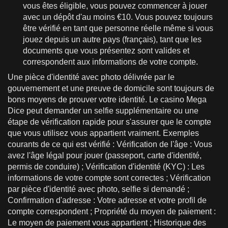
vous êtes éligible, vous pouvez commencer à jouer
avec un dépôt d'au moins €10. Vous pouvez toujours
être vérifié en tant que personne réelle même si vous
jouez depuis un autre pays (français), tant que les
documents que vous présentez sont valides et
correspondent aux informations de votre compte.
Une pièce d'identité avec photo délivrée par le
gouvernement et une preuve de domicile sont toujours de
bons moyens de prouver votre identité. Le casino Mega
Dice peut demander un selfie supplémentaire ou une
étape de vérification rapide pour s'assurer que le compte
que vous utilisez vous appartient vraiment. Exemples
courants de ce qui est vérifié : Vérification de l'âge : Vous
avez l'âge légal pour jouer (passeport, carte d'identité,
permis de conduire) ; Vérification d'identité (KYC) : Les
informations de votre compte sont correctes ; Vérification
par pièce d'identité avec photo, selfie si demandé ;
Confirmation d'adresse : Votre adresse et votre profil de
compte correspondent ; Propriété du moyen de paiement :
Le moyen de paiement vous appartient ; Historique des