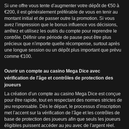
Si une offre vous tente d'augmenter votre dépôt de €50 à
€200, il est généralement préférable de vous en tenir au
montant initial et de passer outre la promotion. Si vous
avez l'impression que le bonus influence vos décisions,
arrêtez et utilisez les outils du compte pour reprendre le
contrôle. Définir une période de pause peut être plus
précieux que n'importe quelle récompense, surtout après
une longue session ou un dépôt plus important que prévu
comme €100.
Ouvrir un compte au casino Mega Dice avec
vérification de l'âge et contrôles de protection des
joueurs
La création d'un compte au casino Mega Dice est conçue
pour être rapide, tout en respectant des normes strictes de
jeu responsable. Dès le départ, le processus d'inscription
met l'accent sur la vérification de l'âge et les contrôles de
base de protection des joueurs afin que seuls les joueurs
éligibles puissent accéder au jeu avec de l'argent réel.