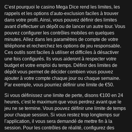
C'est pourquoi le casino Mega Dice rend les limites, les
rappels et les options d'auto-exclusion faciles à trouver
dans votre profil. Ainsi, vous pouvez définir des limites
avant d'effectuer un dépôt ou de lancer un autre tour. Vous
pouvez configurer les contrôles mobiles en quelques
minutes. Allez dans les paramètres de compte de votre
téléphone et recherchez les options de jeu responsable.
Ces outils sont faciles à utiliser et difficiles à désactiver
une fois configurés. Ils vous aideront à respecter votre
budget et votre emploi du temps. Définir des limites de
dépôt vous permet de décider combien vous pouvez
ajouter à votre compte chaque jour ou chaque semaine.
Par exemple, vous pourriez définir une limite de €50.
Si vous définissez une limite de perte, disons €100 en 24
heures, c'est le maximum que vous perdrez avant que le
jeu ne se termine. Vous pouvez définir une limite de temps
pour chaque session. Si vous restez trop longtemps sur
l'application, il vous sera demandé de mettre fin à la
session. Pour les contrôles de réalité, configurez des