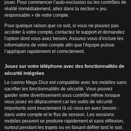
jouer. Pour commencer l'auto-exclusion ou les contrôles de
réalité immédiatement, allez dans la section « jeu
responsable » de votre compte.
Pour quelque raison que ce soit, si vous ne pouvez pas
accéder à votre compte, contactez le support et demandez
l'option dont vous avez besoin. Assurez-vous d'inclure les
informations de votre compte afin que l'équipe puisse
l'appliquer rapidement et correctement.
Jouez sur votre téléphone avec des fonctionnalités de
sécurité intégrées
Le casino Mega Dice est compatible avec les mobiles sans
sacrifier les fonctionnalités de sécurité. Vous pouvez
garder votre divertissement sous contrôle même lorsque
vous jouez en déplacement car les outils de sécurité
importants sont exactement là où vous en avez besoin :
dans votre compte et le flux de session. Les sessions
mobiles peuvent se produire rapidement et sans réflexion,
surtout pendant les trajets ou en faisant défiler tard le soir.