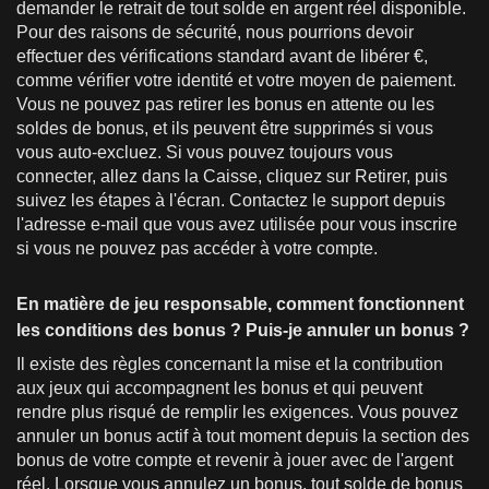
demander le retrait de tout solde en argent réel disponible.
Pour des raisons de sécurité, nous pourrions devoir
effectuer des vérifications standard avant de libérer €,
comme vérifier votre identité et votre moyen de paiement.
Vous ne pouvez pas retirer les bonus en attente ou les
soldes de bonus, et ils peuvent être supprimés si vous
vous auto-excluez. Si vous pouvez toujours vous
connecter, allez dans la Caisse, cliquez sur Retirer, puis
suivez les étapes à l'écran. Contactez le support depuis
l'adresse e-mail que vous avez utilisée pour vous inscrire
si vous ne pouvez pas accéder à votre compte.
En matière de jeu responsable, comment fonctionnent
les conditions des bonus ? Puis-je annuler un bonus ?
Il existe des règles concernant la mise et la contribution
aux jeux qui accompagnent les bonus et qui peuvent
rendre plus risqué de remplir les exigences. Vous pouvez
annuler un bonus actif à tout moment depuis la section des
bonus de votre compte et revenir à jouer avec de l'argent
réel. Lorsque vous annulez un bonus, tout solde de bonus