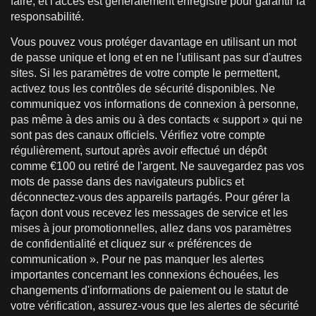
faire, et l'accès est généralement enregistré pour garantir la
responsabilité.
Vous pouvez vous protéger davantage en utilisant un mot
de passe unique et long et en ne l'utilisant pas sur d'autres
sites. Si les paramètres de votre compte le permettent,
activez tous les contrôles de sécurité disponibles. Ne
communiquez vos informations de connexion à personne,
pas même à des amis ou à des contacts « support » qui ne
sont pas des canaux officiels. Vérifiez votre compte
régulièrement, surtout après avoir effectué un dépôt
comme €100 ou retiré de l'argent. Ne sauvegardez pas vos
mots de passe dans des navigateurs publics et
déconnectez-vous des appareils partagés. Pour gérer la
façon dont vous recevez les messages de service et les
mises à jour promotionnelles, allez dans vos paramètres
de confidentialité et cliquez sur « préférences de
communication ». Pour ne pas manquer les alertes
importantes concernant les connexions échouées, les
changements d'informations de paiement ou le statut de
votre vérification, assurez-vous que les alertes de sécurité