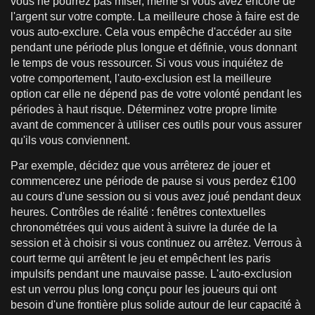
vous ne pourrez pas miser, même si vous avez encore de
l'argent sur votre compte. La meilleure chose à faire est de
vous auto-exclure. Cela vous empêche d'accéder au site
pendant une période plus longue et définie, vous donnant
le temps de vous ressourcer. Si vous vous inquiétez de
votre comportement, l'auto-exclusion est la meilleure
option car elle ne dépend pas de votre volonté pendant les
périodes à haut risque. Déterminez votre propre limite
avant de commencer à utiliser ces outils pour vous assurer
qu'ils vous conviennent.
Par exemple, décidez que vous arrêterez de jouer et
commencerez une période de pause si vous perdez €100
au cours d'une session ou si vous avez joué pendant deux
heures. Contrôles de réalité : fenêtres contextuelles
chronométrées qui vous aident à suivre la durée de la
session et à choisir si vous continuez ou arrêtez. Verrous à
court terme qui arrêtent le jeu et empêchent les paris
impulsifs pendant une mauvaise passe. L'auto-exclusion
est un verrou plus long conçu pour les joueurs qui ont
besoin d'une frontière plus solide autour de leur capacité à