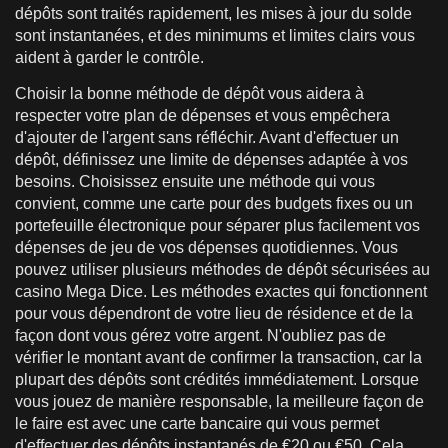
dépôts sont traités rapidement, les mises à jour du solde
sont instantanées, et des minimums et limites clairs vous
aident à garder le contrôle.
Choisir la bonne méthode de dépôt vous aidera à
respecter votre plan de dépenses et vous empêchera
d'ajouter de l'argent sans réfléchir. Avant d'effectuer un
dépôt, définissez une limite de dépenses adaptée à vos
besoins. Choisissez ensuite une méthode qui vous
convient, comme une carte pour des budgets fixes ou un
portefeuille électronique pour séparer plus facilement vos
dépenses de jeu de vos dépenses quotidiennes. Vous
pouvez utiliser plusieurs méthodes de dépôt sécurisées au
casino Mega Dice. Les méthodes exactes qui fonctionnent
pour vous dépendront de votre lieu de résidence et de la
façon dont vous gérez votre argent. N'oubliez pas de
vérifier le montant avant de confirmer la transaction, car la
plupart des dépôts sont crédités immédiatement. Lorsque
vous jouez de manière responsable, la meilleure façon de
le faire est avec une carte bancaire qui vous permet
d'effectuer des dépôts instantanés de €20 ou €50. Cela