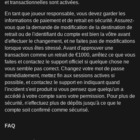
et transactionnelles sont activées.
En tant que joueur responsable, vous devez garder les
informations de paiement et de retrait en sécurité. Assurez-
vous que la demande de modification de la destination de
retrait ou de l'identifiant du compte est bien la vôtre avant
d'effectuer le changement, et ne faites pas de modifications
lorsque vous êtes stressé. Avant d'approuver une
transaction comme un retrait de €1000, arrêtez ce que vous
faites et contactez le support officiel si quelque chose ne
vous semble pas correct. Changez votre mot de passe
immédiatement, mettez fin aux sessions actives si
possible, et contactez le support en indiquant quand
l'incident s'est produit si vous pensez que quelqu'un a
accédé à votre compte sans votre permission. Pour plus de
sécurité, n'effectuez plus de dépôts jusqu'à ce que le
compte soit confirmé comme sécurisé.
FAQ