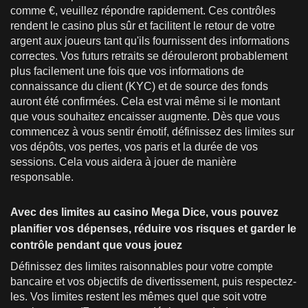
comme €, veuillez répondre rapidement. Ces contrôles
rendent le casino plus sûr et facilitent le retour de votre
argent aux joueurs tant qu'ils fournissent des informations
correctes. Vos futurs retraits se dérouleront probablement
plus facilement une fois que vos informations de
connaissance du client (KYC) et de source des fonds
auront été confirmées. Cela est vrai même si le montant
que vous souhaitez encaisser augmente. Dès que vous
commencez à vous sentir émotif, définissez des limites sur
vos dépôts, vos pertes, vos paris et la durée de vos
sessions. Cela vous aidera à jouer de manière
responsable.
Avec des limites au casino Mega Dice, vous pouvez
planifier vos dépenses, réduire vos risques et garder le
contrôle pendant que vous jouez
Définissez des limites raisonnables pour votre compte
bancaire et vos objectifs de divertissement, puis respectez-
les. Vos limites restent les mêmes quel que soit votre