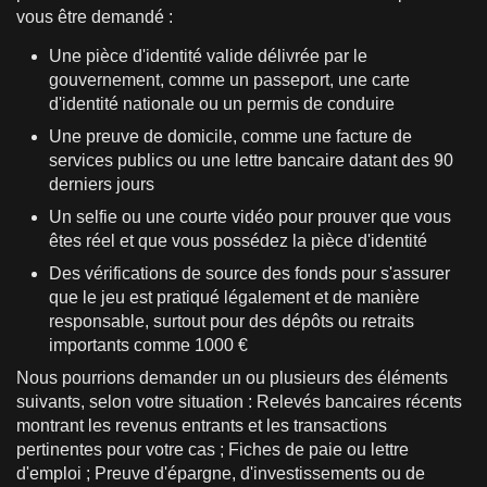
vous être demandé :
Une pièce d'identité valide délivrée par le
gouvernement, comme un passeport, une carte
d'identité nationale ou un permis de conduire
Une preuve de domicile, comme une facture de
services publics ou une lettre bancaire datant des 90
derniers jours
Un selfie ou une courte vidéo pour prouver que vous
êtes réel et que vous possédez la pièce d'identité
Des vérifications de source des fonds pour s'assurer
que le jeu est pratiqué légalement et de manière
responsable, surtout pour des dépôts ou retraits
importants comme 1000 €
Nous pourrions demander un ou plusieurs des éléments
suivants, selon votre situation : Relevés bancaires récents
montrant les revenus entrants et les transactions
pertinentes pour votre cas ; Fiches de paie ou lettre
d'emploi ; Preuve d'épargne, d'investissements ou de