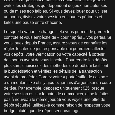
évitez les stratégies qui dépendent de jeux non autorisés
ou de mises trop faibles. Si vous devez jouer pour utiliser
un bonus, divisez votre session en courtes périodes et
faites une pause entre chacune.
Lorsque la variance change, cela vous permet de garder le
contrôle et vous empêche de « courir après » vos pertes. Si
vous jouez depuis France, assurez-vous de connaître les
règles locales de jeu responsable qui pourraient affecter
vos dépôts, votre vérification ou votre capacité à obtenir
des bonus avant de vous inscrire. Pour rendre les dépôts
plus sûrs, choisissez des méthodes de dépôt qui facilitent
la budgétisation et vérifiez les détails de la transaction
avant de procéder. Gardez votre « portefeuille de casino »
à un montant fixe et n'y ajoutez jamais d'argent sur un coup
de tête. Par exemple, déposez uniquement €25 lorsque
votre session est sur le point de commencer, et ne le faites
pas à nouveau le même jour. Si vous voyez une offre de
dépôt sécurisé, utilisez-la comme raison de respecter votre
budget plutôt que de dépenser davantage.