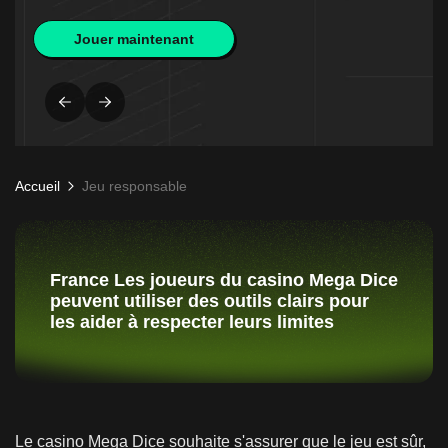
Jouer maintenant
Accueil
Jeu responsable
France Les joueurs du casino Mega Dice
peuvent utiliser des outils clairs pour
les aider à respecter leurs limites
Le casino Mega Dice souhaite s'assurer que le jeu est sûr,