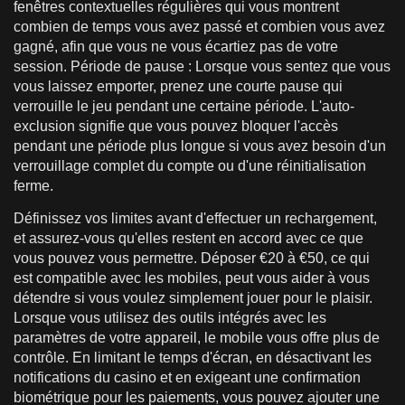
fenêtres contextuelles régulières qui vous montrent
combien de temps vous avez passé et combien vous avez
gagné, afin que vous ne vous écartiez pas de votre
session. Période de pause : Lorsque vous sentez que vous
vous laissez emporter, prenez une courte pause qui
verrouille le jeu pendant une certaine période. L'auto-
exclusion signifie que vous pouvez bloquer l'accès
pendant une période plus longue si vous avez besoin d'un
verrouillage complet du compte ou d'une réinitialisation
ferme.
Définissez vos limites avant d'effectuer un rechargement,
et assurez-vous qu'elles restent en accord avec ce que
vous pouvez vous permettre. Déposer €20 à €50, ce qui
est compatible avec les mobiles, peut vous aider à vous
détendre si vous voulez simplement jouer pour le plaisir.
Lorsque vous utilisez des outils intégrés avec les
paramètres de votre appareil, le mobile vous offre plus de
contrôle. En limitant le temps d'écran, en désactivant les
notifications du casino et en exigeant une confirmation
biométrique pour les paiements, vous pouvez ajouter une