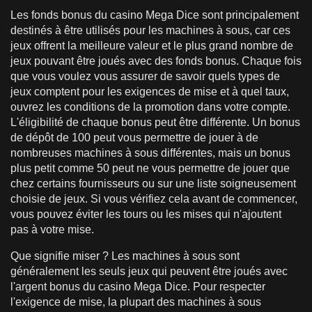
Les fonds bonus du casino Mega Dice sont principalement
destinés à être utilisés pour les machines à sous, car ces
jeux offrent la meilleure valeur et le plus grand nombre de
jeux pouvant être joués avec des fonds bonus. Chaque fois
que vous voulez vous assurer de savoir quels types de
jeux comptent pour les exigences de mise et à quel taux,
ouvrez les conditions de la promotion dans votre compte.
L'éligibilité de chaque bonus peut être différente. Un bonus
de dépôt de 100 peut vous permettre de jouer à de
nombreuses machines à sous différentes, mais un bonus
plus petit comme 50 peut ne vous permettre de jouer que
chez certains fournisseurs ou sur une liste soigneusement
choisie de jeux. Si vous vérifiez cela avant de commencer,
vous pouvez éviter les tours ou les mises qui n'ajoutent
pas à votre mise.
Que signifie miser ? Les machines à sous sont
généralement les seuls jeux qui peuvent être joués avec
l'argent bonus du casino Mega Dice. Pour respecter
l'exigence de mise, la plupart des machines à sous