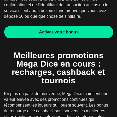
confirmation et de l'identifiant de transaction au cas où le
service client aurait besoin d'une preuve que vous avez
déposé 50 ou quelque chose de similaire.
Activez votre bonus
Meilleures promotions
Mega Dice en cours :
recharges, cashback et
tournois
En plus du pack de bienvenue, Mega Dice maintient une
valeur élevée avec des promotions continues qui
récompensent les joueurs qui jouent souvent. Les bonus
de recharge et le cashback sont souvent les meilleures
offres quotidiennes car ils vous aident à protéger votre