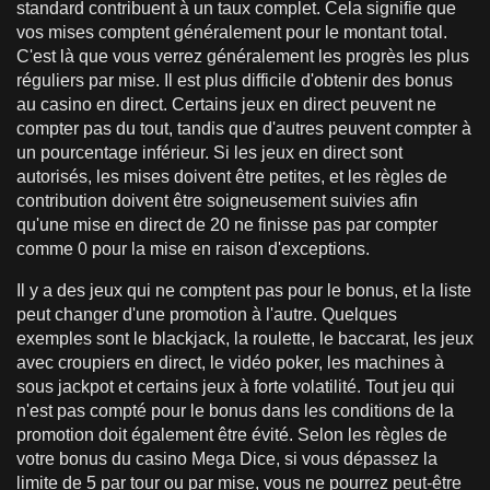
standard contribuent à un taux complet. Cela signifie que
vos mises comptent généralement pour le montant total.
C'est là que vous verrez généralement les progrès les plus
réguliers par mise. Il est plus difficile d'obtenir des bonus
au casino en direct. Certains jeux en direct peuvent ne
compter pas du tout, tandis que d'autres peuvent compter à
un pourcentage inférieur. Si les jeux en direct sont
autorisés, les mises doivent être petites, et les règles de
contribution doivent être soigneusement suivies afin
qu'une mise en direct de 20 ne finisse pas par compter
comme 0 pour la mise en raison d'exceptions.
Il y a des jeux qui ne comptent pas pour le bonus, et la liste
peut changer d'une promotion à l'autre. Quelques
exemples sont le blackjack, la roulette, le baccarat, les jeux
avec croupiers en direct, le vidéo poker, les machines à
sous jackpot et certains jeux à forte volatilité. Tout jeu qui
n'est pas compté pour le bonus dans les conditions de la
promotion doit également être évité. Selon les règles de
votre bonus du casino Mega Dice, si vous dépassez la
limite de 5 par tour ou par mise, vous ne pourrez peut-être