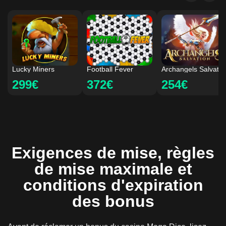
Lucky Miners
Football Fever
Archangels Salvation
299€
372€
254€
Exigences de mise, règles
de mise maximale et
conditions d'expiration
des bonus