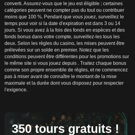
converti. Assurez-vous que le jeu est éligible ; certaines
catégories peuvent ne compter pas du tout ou contribuer
moins que 100 %. Pendant que vous jouez, surveillez le
temps pour voir si la date d'expiration est dans 3 ou 14
jours. Si vous avez à la fois des fonds en espèces et des
fonds bonus dans votre compte, surveillez-les tous les
deux. Selon les règles du casino, les mises peuvent être
prélevées sur un solde en premier. Notez que les
conditions peuvent être différentes pour les promotions sur
le même site si vous jouez depuis . Traitez chaque bonus
comme son propre ensemble de règles, et ne commencez
pas à miser avant de connaître le montant de la mise
maximale et la durée dont vous disposez pour respecter
l'exigence.
350 tours gratuits !