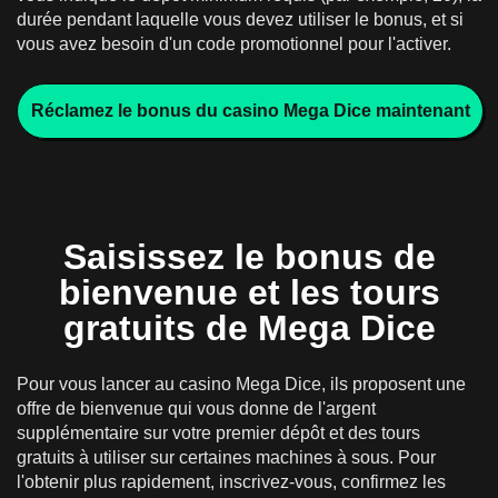
durée pendant laquelle vous devez utiliser le bonus, et si
vous avez besoin d'un code promotionnel pour l'activer.
Réclamez le bonus du casino Mega Dice maintenant
Saisissez le bonus de
bienvenue et les tours
gratuits de Mega Dice
Pour vous lancer au casino Mega Dice, ils proposent une
offre de bienvenue qui vous donne de l'argent
supplémentaire sur votre premier dépôt et des tours
gratuits à utiliser sur certaines machines à sous. Pour
l'obtenir plus rapidement, inscrivez-vous, confirmez les