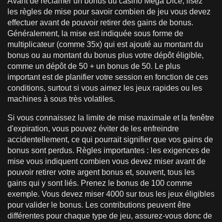
Avant de réclamer un bonus du casino Mega Dice, lisez
les règles de mise pour savoir combien de jeu vous devez
effectuer avant de pouvoir retirer des gains de bonus.
Généralement, la mise est indiquée sous forme de
multiplicateur (comme 35x) qui est ajouté au montant du
bonus ou au montant du bonus plus votre dépôt éligible,
comme un dépôt de 50 + un bonus de 50. Le plus
important est de planifier votre session en fonction de ces
conditions, surtout si vous aimez les jeux rapides ou les
machines à sous très volatiles.
Si vous connaissez la limite de mise maximale et la fenêtre
d'expiration, vous pouvez éviter de les enfreindre
accidentellement, ce qui pourrait signifier que vos gains de
bonus sont perdus. Règles importantes : les exigences de
mise vous indiquent combien vous devez miser avant de
pouvoir retirer votre argent bonus et, souvent, tous les
gains qui y sont liés. Prenez le bonus de 100 comme
exemple. Vous devez miser 4000 sur tous les jeux éligibles
pour valider le bonus. Les contributions peuvent être
différentes pour chaque type de jeu, assurez-vous donc de