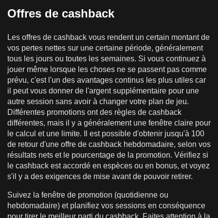
Offres de cashback
Les offres de cashback vous rendent un certain montant de
vos pertes nettes sur une certaine période, généralement
tous les jours ou toutes les semaines. Si vous continuez à
jouer même lorsque les choses ne se passent pas comme
prévu, c'est l'un des avantages continus les plus utiles car
il peut vous donner de l'argent supplémentaire pour une
autre session sans avoir à changer votre plan de jeu.
Différentes promotions ont des règles de cashback
différentes, mais il y a généralement une fenêtre claire pour
le calcul et une limite. Il est possible d'obtenir jusqu'à 100
de retour d'une offre de cashback hebdomadaire, selon vos
résultats nets et le pourcentage de la promotion. Vérifiez si
le cashback est accordé en espèces ou en bonus, et voyez
s'il y a des exigences de mise avant de pouvoir retirer.
Suivez la fenêtre de promotion (quotidienne ou
hebdomadaire) et planifiez vos sessions en conséquence
pour tirer le meilleur parti du cashback. Faites attention à la