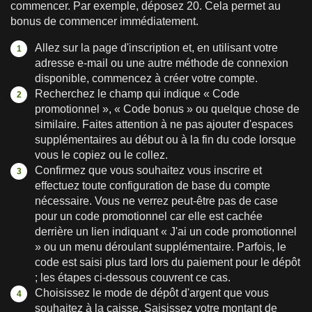
commencer. Par exemple, déposez 20. Cela permet au
bonus de commencer immédiatement.
Allez sur la page d'inscription et, en utilisant votre
adresse e-mail ou une autre méthode de connexion
disponible, commencez à créer votre compte.
Recherchez le champ qui indique « Code
promotionnel », « Code bonus » ou quelque chose de
similaire. Faites attention à ne pas ajouter d'espaces
supplémentaires au début ou à la fin du code lorsque
vous le copiez ou le collez.
Confirmez que vous souhaitez vous inscrire et
effectuez toute configuration de base du compte
nécessaire. Vous ne verrez peut-être pas de case
pour un code promotionnel car elle est cachée
derrière un lien indiquant « J'ai un code promotionnel
» ou un menu déroulant supplémentaire. Parfois, le
code est saisi plus tard lors du paiement pour le dépôt
; les étapes ci-dessous couvrent ce cas.
Choisissez le mode de dépôt d'argent que vous
souhaitez à la caisse. Saisissez votre montant de