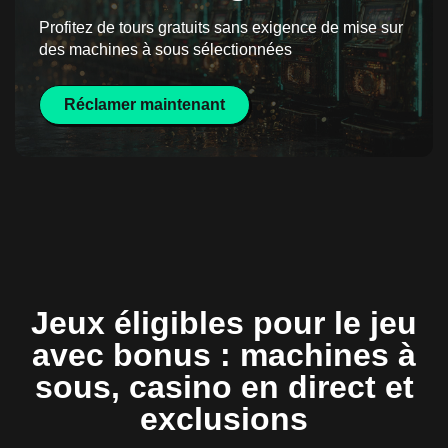
Profitez de tours gratuits sans exigence de mise sur
des machines à sous sélectionnées
Réclamer maintenant
Jeux éligibles pour le jeu
avec bonus : machines à
sous, casino en direct et
exclusions