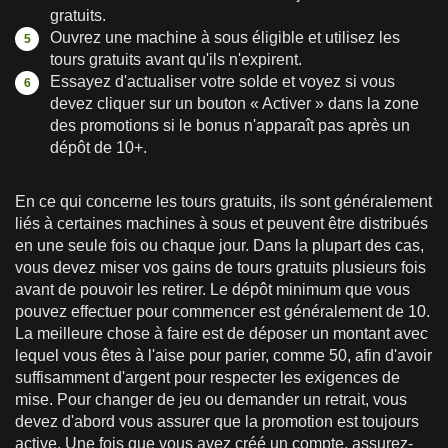
gratuits.
Ouvrez une machine à sous éligible et utilisez les
tours gratuits avant qu'ils n'expirent.
Essayez d'actualiser votre solde et voyez si vous
devez cliquer sur un bouton « Activer » dans la zone
des promotions si le bonus n'apparaît pas après un
dépôt de 10+.
En ce qui concerne les tours gratuits, ils sont généralement
liés à certaines machines à sous et peuvent être distribués
en une seule fois ou chaque jour. Dans la plupart des cas,
vous devez miser vos gains de tours gratuits plusieurs fois
avant de pouvoir les retirer. Le dépôt minimum que vous
pouvez effectuer pour commencer est généralement de 10.
La meilleure chose à faire est de déposer un montant avec
lequel vous êtes à l'aise pour parier, comme 50, afin d'avoir
suffisamment d'argent pour respecter les exigences de
mise. Pour changer de jeu ou demander un retrait, vous
devez d'abord vous assurer que la promotion est toujours
active. Une fois que vous avez créé un compte, assurez-